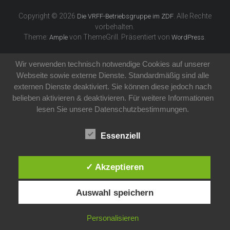
Copyright © 2026
. Alle Rechte
Die VRFF-Betriebsgruppe im ZDF
vorbehalten.
Theme:
von ThemeGrill. Präsentiert von
.
Ample
WordPress
Wir verwenden technisch notwendige Cookies auf unserer
Webseite sowie externe Dienste. Standardmäßig sind alle
externen Dienste deaktiviert. Sie können diese jedoch nach
belieben aktivieren & deaktivieren. Für weitere Informationen
lesen Sie unsere Datenschutzbestimmungen.
Essenziell
✓ Akzeptieren
Auswahl speichern
Personalisieren