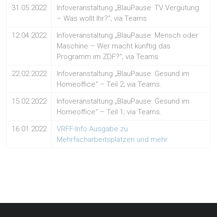
31.05.2022
Infoveranstaltung „BlauPause: TV Vergütung
– Was wollt Ihr?“; via Teams
12.04.2022
Infoveranstaltung „BlauPause: Mensch oder
Maschine – Wer macht künftig das
Programm im ZDF?“; via Teams
22.02.2022
Infoveranstaltung „BlauPause: Gesund im
Homeoffice“ – Teil 2; via Teams.
15.02.2022
Infoveranstaltung „BlauPause: Gesund im
Homeoffice“ – Teil 1; via Teams.
16.01.2022
VRFF-Info Ausgabe zu
Mehrfacharbeitsplätzen und mehr