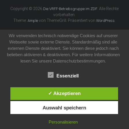
Copyright © 2026
. Alle Rechte
Die VRFF-Betriebsgruppe im ZDF
vorbehalten.
Theme:
von ThemeGrill. Präsentiert von
.
Ample
WordPress
Wir verwenden technisch notwendige Cookies auf unserer
Webseite sowie externe Dienste. Standardmäßig sind alle
externen Dienste deaktiviert. Sie können diese jedoch nach
belieben aktivieren & deaktivieren. Für weitere Informationen
lesen Sie unsere Datenschutzbestimmungen.
Essenziell
✓ Akzeptieren
Auswahl speichern
Personalisieren