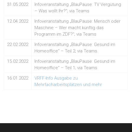
31.05.2022
Infoveranstaltung „BlauPause: TV Vergütung
– Was wollt Ihr?“; via Teams
12.04.2022
Infoveranstaltung „BlauPause: Mensch oder
Maschine – Wer macht künftig das
Programm im ZDF?“; via Teams
22.02.2022
Infoveranstaltung „BlauPause: Gesund im
Homeoffice“ – Teil 2; via Teams.
15.02.2022
Infoveranstaltung „BlauPause: Gesund im
Homeoffice“ – Teil 1; via Teams.
16.01.2022
VRFF-Info Ausgabe zu
Mehrfacharbeitsplätzen und mehr